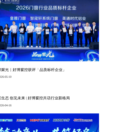
牌聚光｜好博窗控获评「品质标杆企业」
026-05-10
联生态 创见未来 | 好博窗控共话行业新格局
026-04-16