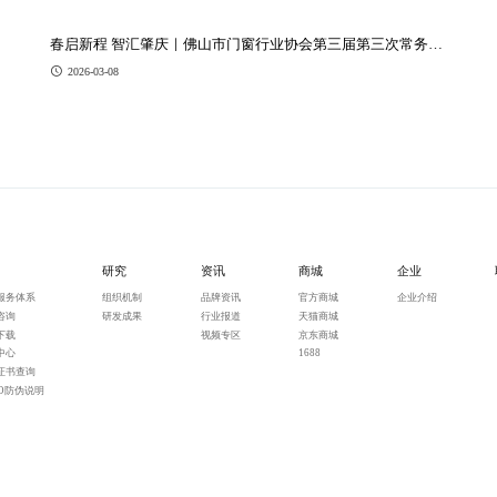
春启新程 智汇肇庆｜佛山市门窗行业协会第三届第三次常务会
议举行
2026-03-08
研究
资讯
商城
企业
服务体系
组织机制
品牌资讯
官方商城
企业介绍
咨询
研发成果
行业报道
天猫商城
下载
视频专区
京东商城
中心
1688
证书查询
PO防伪说明