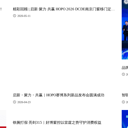
！
精彩回顾 | 启新·聚力·共赢 HOPO 2026 DCDE南京门窗移门定制
展圆满收官
2026-05-11
品
2
启新・聚力・共赢｜HOPO赛博系列新品发布会圆满成功
智
2026-04-23
2
铁腕打假 亮剑315｜好博窗控以雷霆之势守护消费权益