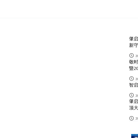
首页
品牌
方案
产品
品牌故事
南方沿海
肇启
品牌家族
南方内陆
系统
外开窗纱一体五金系
平开门五金系统方案
提升推拉门五金系统
折叠门五金系统方案
推拉门五金系统方案
双
新
统方案
方案
品牌优势
北方沿海
2
荣誉资质
北方内陆
敬时
暨2
品牌历程
2
智启
2
肇启
顶
2