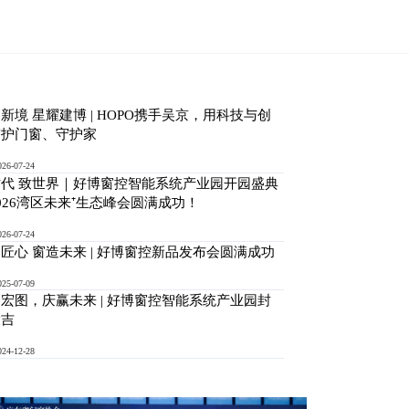
服务
研究
资讯
商城
企业
联系
钻石服务体系
组织机制
品牌资讯
官方商城
新境 星耀建博 | HOPO携手吴京，用科技与创
热门咨询
研发成果
行业报道
天猫商城
轨推拉密封窗五金
窄边推拉三联动门五
生态门五金系统方案
智慧家居门窗控制终
外观执手
守护门窗、守护家
系统方案
金系统方案
端
资料下载
视频专区
京东商城
026-07-24
帮助中心
1688
代 致世界｜好博窗控智能系统产业园开园盛典
026湾区未来⁺生态峰会圆满成功！
授权证书查询
HOPO防伪说明
026-07-24
匠心 窗造未来 | 好博窗控新品发布会圆满成功
025-07-09
宏图，庆赢未来 | 好博窗控智能系统产业园封
大吉
024-12-28