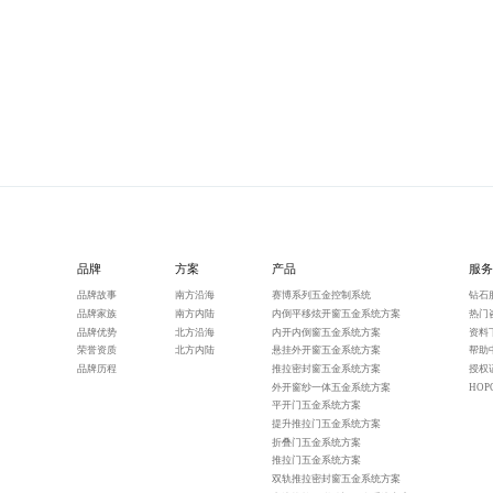
品牌
方案
产品
服务
品牌故事
南方沿海
赛博系列五金控制系统
钻石
品牌家族
南方内陆
内倒平移炫开窗五金系统方案
热门
品牌优势
北方沿海
内开内倒窗五金系统方案
资料
荣誉资质
北方内陆
悬挂外开窗五金系统方案
帮助
品牌历程
推拉密封窗五金系统方案
授权
外开窗纱一体五金系统方案
HO
平开门五金系统方案
提升推拉门五金系统方案
折叠门五金系统方案
推拉门五金系统方案
双轨推拉密封窗五金系统方案