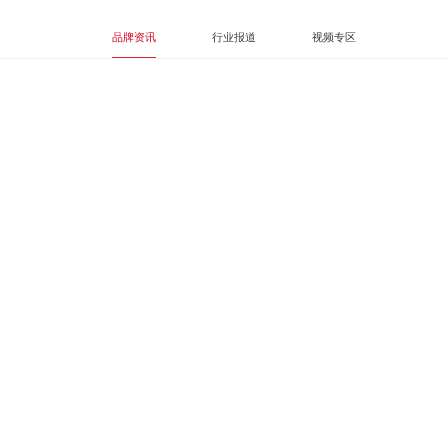
随时了解HOPO的最新消息
品牌资讯
行业报道
视频专区
赛博系列五金控制系
内倒平移炫开窗五金
内开内倒窗五金系统
悬挂外开窗五金系统
推拉密封窗五金
统
系统方案
方案
方案
方案
推拉密封门窗五金控制
窗纱一体五金控制系统
内平开窗五金控制系统
系统