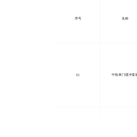
序号
名称
中轨单门缓冲套
01