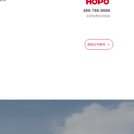
400-788-0000
全国免费咨询热线
授权证书查询